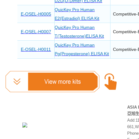
D2D(D-Dimer) ELISA Kit
QuicKey Pro Human
E-OSEL-H0005
Competitive-
E2(Estradiol) ELISA Kit
QuicKey Pro Human
E-OSEL-H0007
Competitive-
T(Testosterone)ELISA Kit
QuicKey Pro Human
E-OSEL-H0011
Competitive-
Pg(Progesterone) ELISA Kit
ASIA 
亞旭
Add:1
661,We
Phone