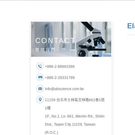
E
CONTACT
聯絡我們
+886-2-88663366
+886-2-28331789
info@abscience.com.tw
11159 台北市士林區文林路661巷1號
1樓
1F., No.1, Ln. 661, Wenlin Rd., Shilin
Dist., Taipei City 11159, Taiwan
(R.O.C.)