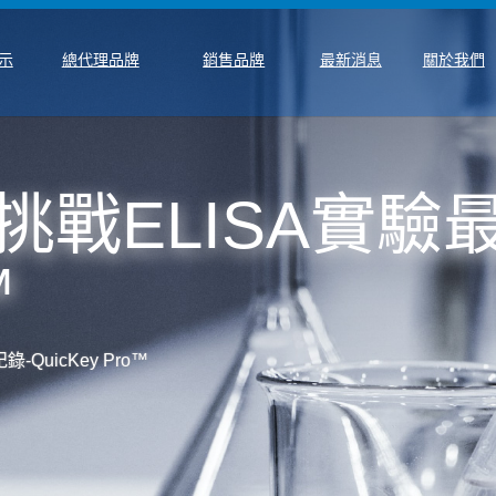
示
總代理品牌
銷售品牌
最新消息
關於我們
e | 挑戰ELISA實
™
錄-QuicKey Pro™