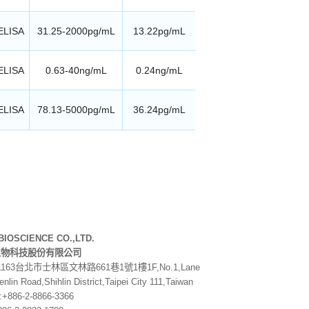
ELISA
31.25-2000pg/mL
13.22pg/mL
ELISA
0.63-40ng/mL
0.24ng/mL
ELISA
78.13-5000pg/mL
36.24pg/mL
BIOSCIENCE CO.,LTD.
生物科技股份有限公司
1163
台北市士林區文林路
661
巷
1
號
1
樓
1F,No.1,Lane
nlin Road,Shihlin District,Taipei City 111,Taiwan
:+886-2-8866-3366