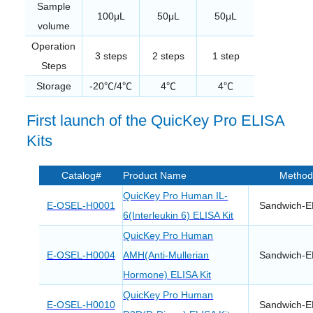
Sample
100μL
50μL
50μL
volume
Operation
3 steps
2 steps
1 step
Steps
Storage
-20
/4
4
4
℃
℃
℃
℃
First launch of the QuicKey Pro ELISA
Kits
Catalog#
Product Name
Method
QuicKey Pro Human IL-
E-OSEL-H0001
Sandwich-E
6(Interleukin 6) ELISA Kit
QuicKey Pro Human
E-OSEL-H0004
AMH(Anti-Mullerian
Sandwich-E
Hormone) ELISA Kit
QuicKey Pro Human
E-OSEL-H0010
Sandwich-E