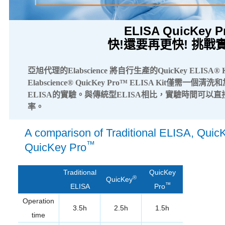
ELISA QuicKey
快!還要再更快! 挑戰
亞旭代理的Elabscience 將自行生產的QuicKey ELISA®
Elabscience® QuicKey Pro™ ELISA Kit
ELISA的實驗。與傳統型ELISA相比，實驗時間可以
率。
A comparison of Traditional ELISA, Quic
™
QuicKey Pro
Traditional
QuicKey
®
QuicKey
™
ELISA
Pro
Operation
3.5h
2.5h
1.5h
time