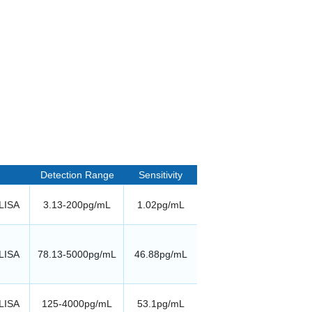
Detection Range
Sensitivity
LISA
3.13-200pg/mL
1.02pg/mL
LISA
78.13-5000pg/mL
46.88pg/mL
LISA
125-4000pg/mL
53.1pg/mL