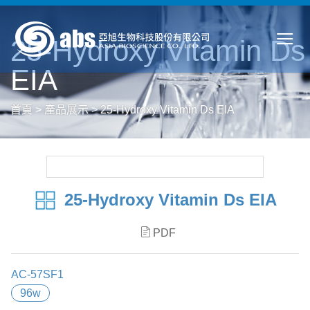
25-Hydroxy Vitamin Ds
EIA
首頁
>
產品展示
>
25-Hydroxy Vitamin Ds EIA
25-Hydroxy Vitamin Ds EIA
PDF
AC-57SF1
96w