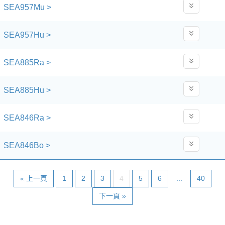
SEA957Mu >
SEA957Hu >
SEA885Ra >
SEA885Hu >
SEA846Ra >
SEA846Bo >
« 上一頁
1
2
3
4
5
6
...
40
下一頁 »