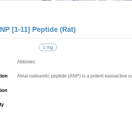
NP [1-11] Peptide (Rat)
1 mg
Abbiotec
tion
Atrial natriuretic peptide (ANP) is a potent vasoactive 
tion
ty