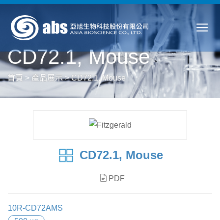
CD72.1, Mouse
首頁
>
產品展示
>
CD72.1, Mouse
CD72.1, Mouse
PDF
10R-CD72AMS