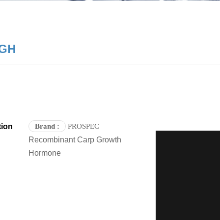
GH
tion
Brand
:
PROSPEC
Recombinant Carp Growth
Hormone