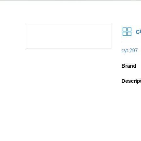
c
cyt-297
Brand
Descrip