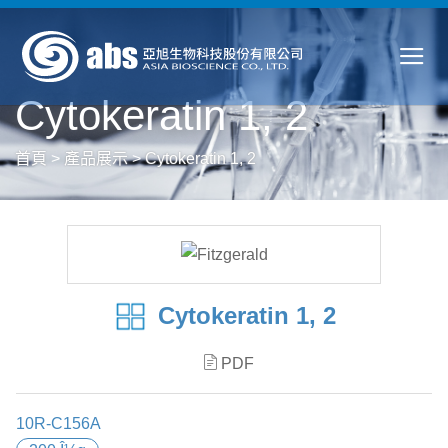
Cytokeratin 1, 2
首頁
>
產品展示
>
Cytokeratin 1, 2
Cytokeratin 1, 2
PDF
10R-C156A