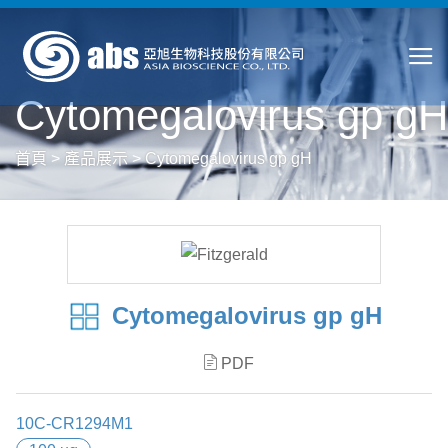
Cytomegalovirus gp gH
首頁
>
產品展示
>
Cytomegalovirus gp gH
Cytomegalovirus gp gH
PDF
10C-CR1294M1