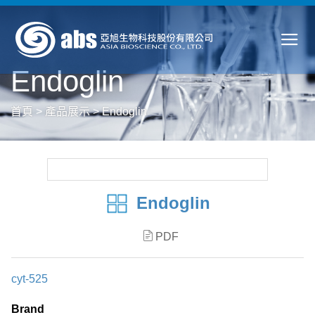
Endoglin
首頁
>
產品展示
>
Endoglin
Endoglin
PDF
cyt-525
Brand