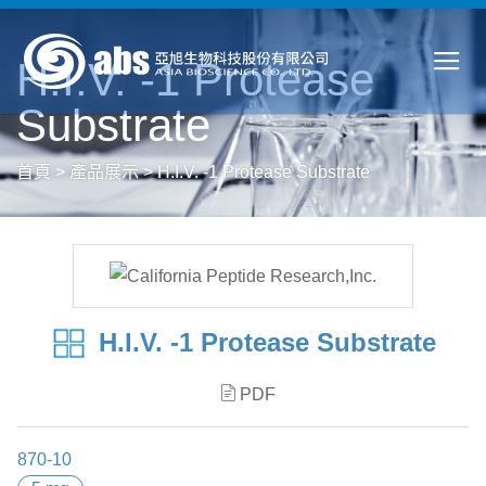
H.I.V. -1 Protease
Substrate
首頁
>
產品展示
>
H.I.V. -1 Protease Substrate
H.I.V. -1 Protease Substrate
PDF
870-10