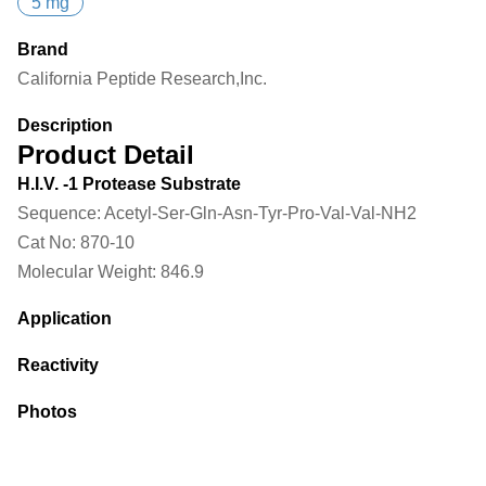
5 mg
Brand
California Peptide Research,Inc.
Description
Product Detail
H.I.V. -1 Protease Substrate
Sequence:
Acetyl-Ser-Gln-Asn-Tyr-Pro-Val-Val-NH2
Cat No:
870-10
Molecular Weight:
846.9
Application
Reactivity
Photos