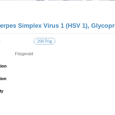
erpes Simplex Virus 1 (HSV 1), Glycopr
B
200 Î¼g
Fitzgerald
tion
tion
ty