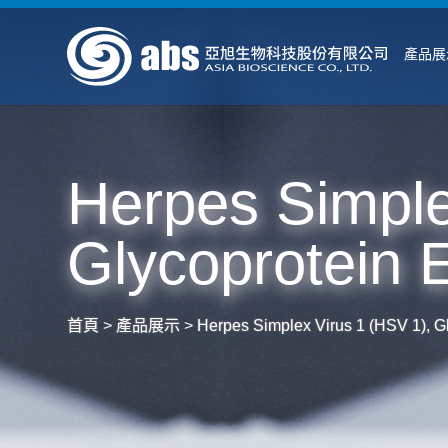
產品展
Herpes Simple
Glycoprotein 
首頁
>
產品展示
>
Herpes Simplex Virus 1 (HSV 1), Gl