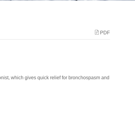
PDF
onist, which gives quick relief for bronchospasm and