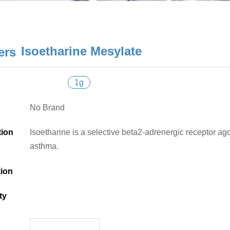
Isoetharine Mesylate
1g
No Brand
tion
Isoetharine is a selective beta2-adrenergic receptor ag
asthma.
tion
ty