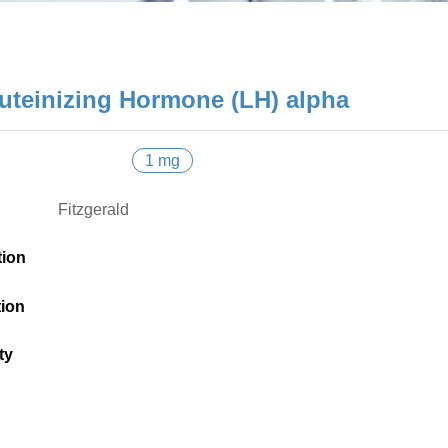
uteinizing Hormone (LH) alpha
1 mg
Fitzgerald
tion
tion
ty