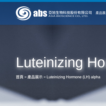
產品展
Luteinizing H
首頁
>
產品展示
>
Luteinizing Hormone (LH) alpha