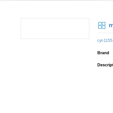
m
cyt-1155
Brand
Descrip