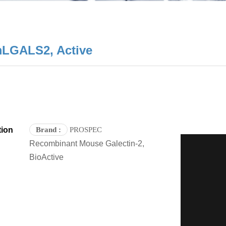
LGALS2, Active
tion
Brand
:
PROSPEC
Recombinant Mouse Galectin-2,
BioActive