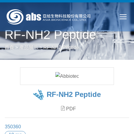
RF-NH2 Peptide
首頁
>
產品展示
>
RF-NH2 Peptide
RF-NH2 Peptide
PDF
350360