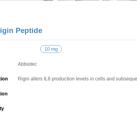
igin Peptide
10 mg
Abbiotec
tion
Rigin alters IL6 production levels in cells and subsequ
tion
ty