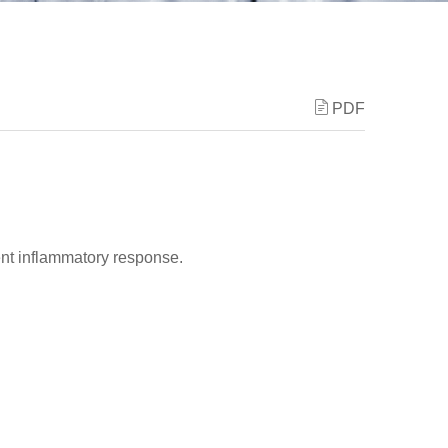
PDF
ent inflammatory response.