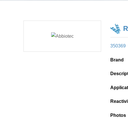
R
350369
Brand
Descrip
Applica
Reactivi
Photos