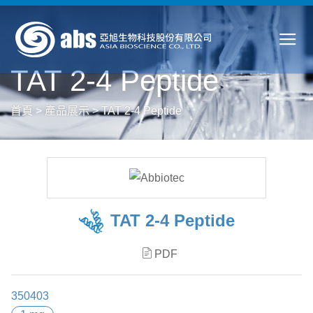
TAT 2-4 Peptide
首頁
>
產品展示
>
TAT 2-4 Peptide
TAT 2-4 Peptide
PDF
350403