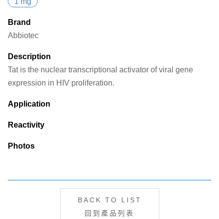
1 mg
Brand
Abbiotec
Description
Tat is the nuclear transcriptional activator of viral gene
expression in HIV proliferation.
Application
Reactivity
Photos
BACK TO LIST
回到產品列表