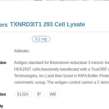
TXNRD3IT1 293 Cell Lysate
0.1 mg
Abbiotec
tion
Antigen standard for thioredoxin reductase 3 intronic t
HEK293T cells transiently transfected with a TrueOR
Technologies, Inc.) and then lysed in RIPA Buffer. Pro
colorimetric assay. The antigen control carries a C-ter
tion
ELISA
IP
WB
ty