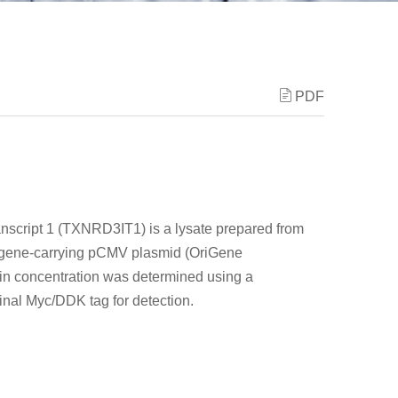
PDF
ranscript 1 (TXNRD3IT1) is a lysate prepared from
F gene-carrying pCMV plasmid (OriGene
tein concentration was determined using a
minal Myc/DDK tag for detection.