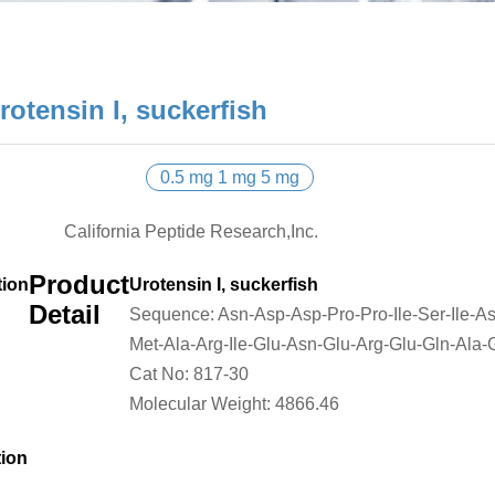
rotensin I, suckerfish
0.5 mg 1 mg 5 mg
California Peptide Research,Inc.
Product
tion
Urotensin I, suckerfish
Detail
Sequence:
Asn-Asp-Asp-Pro-Pro-Ile-Ser-Ile-A
Met-Ala-Arg-Ile-Glu-Asn-Glu-Arg-Glu-Gln-Ala
Cat No:
817-30
Molecular Weight:
4866.46
tion