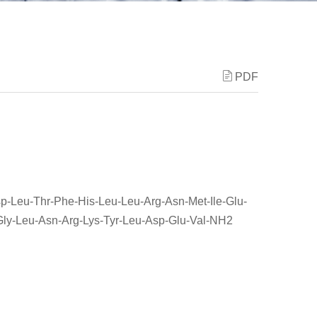
PDF
sp-Leu-Thr-Phe-His-Leu-Leu-Arg-Asn-Met-Ile-Glu-
-Gly-Leu-Asn-Arg-Lys-Tyr-Leu-Asp-Glu-Val-NH2