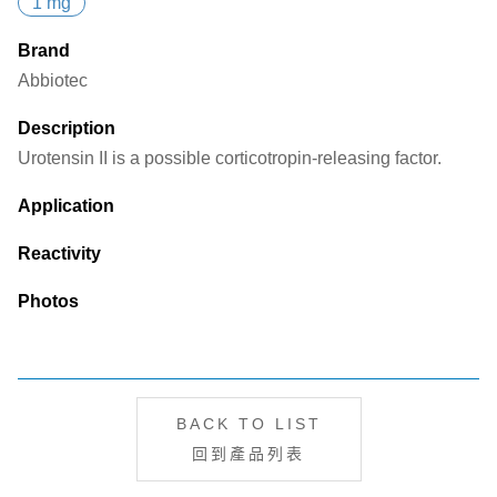
1 mg
Brand
Abbiotec
Description
Urotensin II is a possible corticotropin-releasing factor.
Application
Reactivity
Photos
BACK TO LIST
回到產品列表