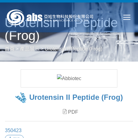
Urotensin II Peptide
(Frog)
首頁
>
產品展示
>
Urotensin II Peptide (Frog)
Urotensin II Peptide (Frog)
PDF
350423