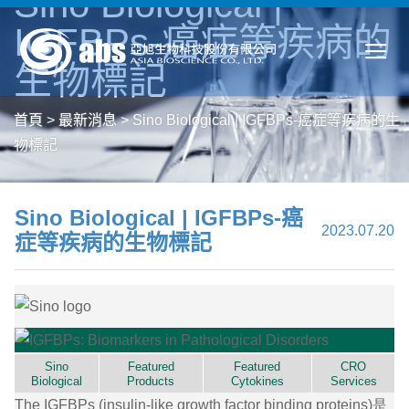
Sino Biological |
IGFBPs-癌症等疾病的
生物標記
首頁
>
最新消息
>
Sino Biological | IGFBPs-癌症等疾病的生
物標記
Sino Biological | IGFBPs-癌
2023.07.20
症等疾病的生物標記
Sino
Featured
Featured
CRO
Biological
Products
Cytokines
Services
The IGFBPs (insulin-like growth factor binding proteins)是