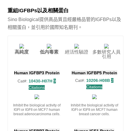
重組IGFBPs以及相關蛋白
Sino Biological提供高品質且經嚴格品管的IGFBPs以及
相關蛋白，並引用於國際知名期刊。
高純度
低內毒素
經活性驗證
多數研究人員
引用
Human IGFBP3 Protein
Human IGFBP5 Protein
Cat#:
10206-H08B
2
Cat#:
10430-H07H
9
Citations
Citations
Inhibit the biological activity of
Inhibit the biological activity of
IGFI or IGFII on MCF7 human
IGFI or IGFII on MCF7 human
breast adenocarcinoma cells.
breast cancer cells.