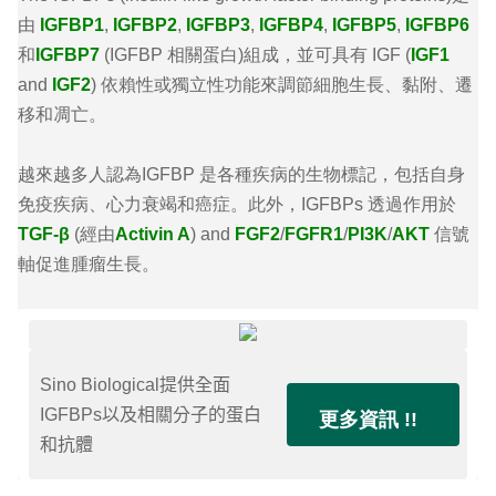
由
IGFBP1
,
IGFBP2
,
IGFBP3
,
IGFBP4
,
IGFBP5
,
IGFBP6
和
IGFBP7
(IGFBP 相關蛋白)組成，並可具有 IGF (
IGF1
and
IGF2
) 依賴性或獨立性功能來調節細胞生長、黏附、遷
移和凋亡。
越來越多人認為IGFBP 是各種疾病的生物標記，包括自身
免疫疾病、
心力衰竭和癌症。此外，IGFBPs 透過作用於
TGF-β
(經由
Activin A
) and
FGF2
/
FGFR1
/
PI3K
/
AKT
信號
軸促進腫瘤生長。
Sino Biological提供全面
IGFBPs以及相關分子的蛋白
更多資訊 !!
和抗體