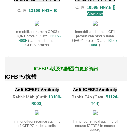
Human IGFBP7 Protein
Human IGF1 Protein
Cat#:
10598-HNAE
3
Cat#:
13100-H41H-B
Citations
Immobilized human CD93 /
Immobilized human IGF1
C1QR1 protein (Cat#:
12589-
protein can bind human
H08H
) can bind human
IGFBP4 protein (Cat#:
10967-
IGFBP7 protein.
H08H
).
IGFBPs以及相關蛋白更多資訊
IGFBPs抗體
Anti-IGFBP7 Antibody
Anti-IGFBP2 Antibody
Rabbit MAb (Cat#:
13100-
Rabbit PAb (Cat#:
51124-
R003
)
T44
)
Immunofluorescence staining
Immunochemical staining of
of IGFBP7 in HeLa cells.
mouse IGFBP2 in mouse
kidney.