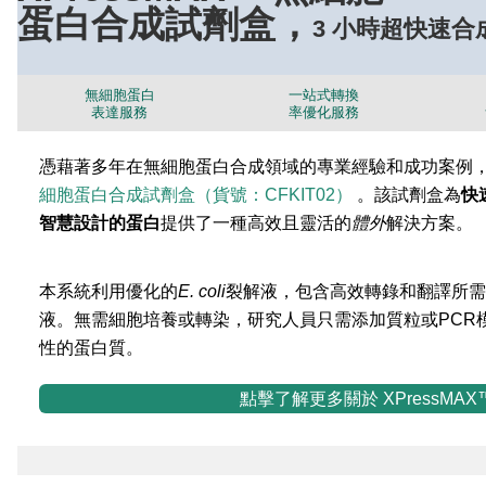
蛋白合成試劑盒，
3 小時超快速合
無細胞蛋白
一站式轉換
表達服務
率優化服務
憑藉著多年在無細胞蛋白合成領域的專業經驗和成功案例，Sino B
細胞蛋白合成試劑盒（貨號：CFKIT02）
。該試劑盒為
快
智慧設計的蛋白
提供了一種高效且靈活的
體外
解決方案。
本系統利用優化的
E. coli
裂解液，包含高效轉錄和翻譯所需
液。無需細胞培養或轉染，研究人員只需添加質粒或PCR
性的蛋白質。
點擊了解更多關於 XPressMA