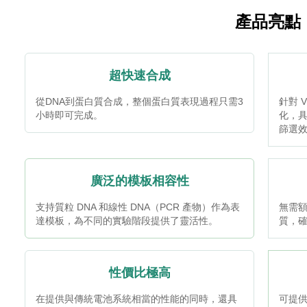
產品亮點
超快速合成
從DNA到蛋白質合成，整個蛋白質表現過程只需3
針對 
小時即可完成。
化，
篩選
廣泛的模板相容性
支持質粒 DNA 和線性 DNA（PCR 產物）作為表
無需
達模板，為不同的實驗階段提供了靈活性。
質，
性價比極高
在提供與傳統電池系統相當的性能的同時，還具
可提