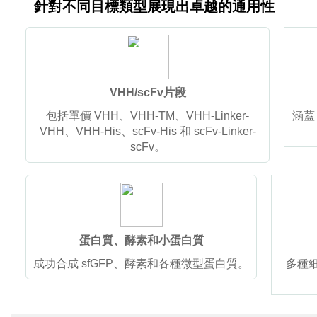
針對不同目標類型展現出卓越的通用性
VHH/scFv片段
包括單價 VHH、VHH-TM、VHH-Linker-
涵蓋
VHH、VHH-His、scFv-His 和 scFv-Linker-
scFv。
蛋白質、酵素和小蛋白質
成功合成 sfGFP、酵素和各種微型蛋白質。
多種細