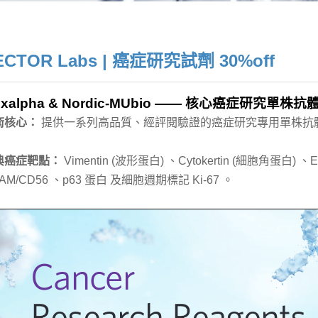
ECTOR Labs | 癌症研究試劑 30%off
Exalpha & Nordic-MUbio —— 核心癌症研究單株抗
術核心：
提供一系列高品質、經評閱驗證的癌症研究專用單株抗
典癌症靶點：
Vimentin (波形蛋白)
、Cytokertin (細胞角蛋白)
、Ep
AM/CD56
、p63 蛋白
及細胞週期標記 Ki-67
。