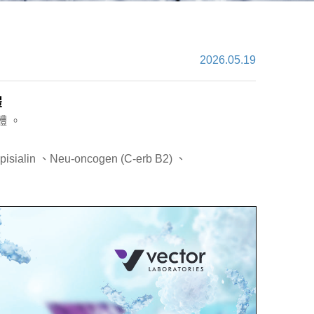
2026.05.19
體
體
。
isialin
、Neu-oncogen (C-erb B2)
、